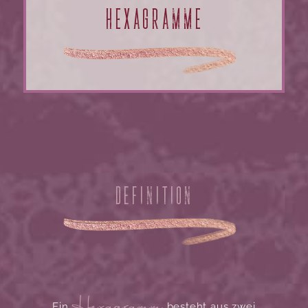
HEXAGRAMME
DEFINITION
Hexagramm
Ein
besteht aus zwei